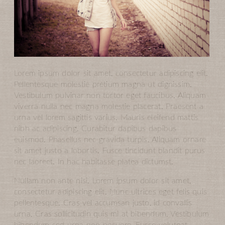
Lorem ipsum dolor sit amet, consectetur adipiscing elit.
Pellentesque molestie pretium magna ut dignissim.
Vestibulum pulvinar non tortor eget faucibus. Aliquam
viverra nulla nec magna molestie placerat. Praesent a
urna vel lorem sagittis varius. Mauris eleifend mattis
nibh ac adipiscing. Curabitur dapibus dapibus
euismod. Phasellus nec gravida turpis. Aliquam ornare
sit amet justo a lobortis. Fusce tincidunt blandit purus
nec laoreet. In hac habitasse platea dictumst.
Nullam non ante nisi. Lorem ipsum dolor sit amet,
consectetur adipiscing elit. Nunc ultrices eget felis quis
pellentesque. Cras vel accumsan justo, id convallis
urna. Cras sollicitudin quis mi at bibendum. Vestibulum